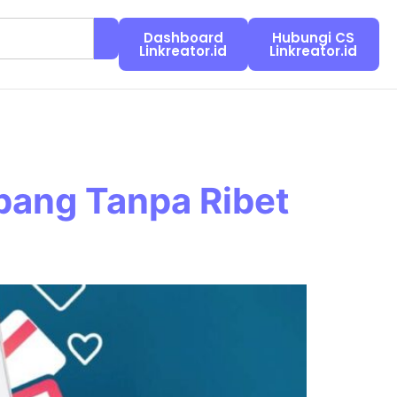
Dashboard
Hubungi CS
Linkreator.id
Linkreator.id
pang Tanpa Ribet