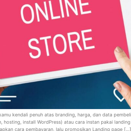
 kamu kendali penuh atas branding, harga, dan data pembel
hosting, install WordPress) atau cara instan pakai landing
 siapkan cara pembayaran, lalu promosikan Landing page […