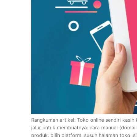
Rangkuman artikel: Toko online sendiri kasih
jalur untuk membuatnya: cara manual (domain, 
produk, pilih platform, susun halaman toko,