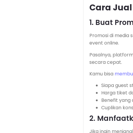
Cara Jual 
1. Buat Prom
Promosi di media s
event online.
Pasalnya, platfor
secara cepat.
Kamu bisa
membua
Siapa guest s
Harga tiket d
Benefit yang
Cuplikan kon
2. Manfaatk
Jika ingin menjang