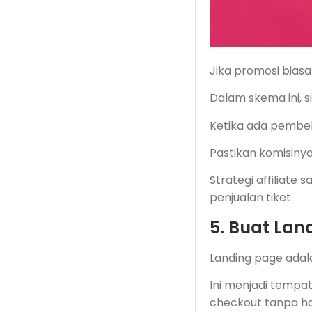
Jika promosi bias
Dalam skema ini, s
Ketika ada pembeli
Pastikan komisinya 
Strategi affiliat
penjualan tiket.
5. Buat La
Landing page adala
Ini menjadi temp
checkout tanpa h