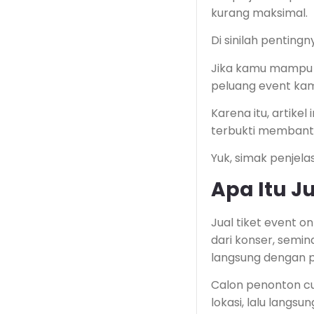
kurang maksimal.
Di sinilah penting
Jika kamu mampu m
peluang event kam
Karena itu, artike
terbukti membant
Yuk, simak penjela
Apa Itu Ju
Jual tiket event o
dari konser, semin
langsung dengan p
Calon penonton cuk
lokasi, lalu langs