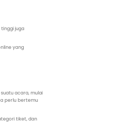
inggi juga
online yang
suatu acara, mulai
npa perlu bertemu
egori tiket, dan