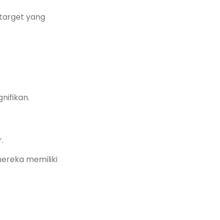
 target yang
nifikan.
.
ereka memiliki