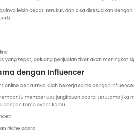
silnya lebih cepat, terukur, dan bisa disesuaikan dengan
erti:
line
s yang tepat, peluang penjualan tiket akan meningkat sig
Sama dengan Influencer
ent online berikutnya ialah bekerja sama dengan influencer
membantu memperluas jangkauan acara, terutama jika m
ai dengan tema event kamu.
ncer:
an niche acara