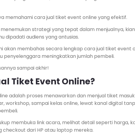
nya memahami cara jual tiket event online yang efektif.
enemukan strategi yang tepat dalam menjualnya, kian t
u dipadati audiens yang antusias.
l ini akan membahas secara lengkap cara jual tiket event 
u penyelenggara meningkatkan jumlah pembeli.
sannya sampai akhir!
al Tiket Event Online?
nline adalah proses menawarkan dan menjual tiket masuk 
ar, workshop, sampai kelas online, lewat kanal digital ta
embeli.
up membuka link acara, melihat detail seperti harga, kat
ung checkout dari HP atau laptop mereka.