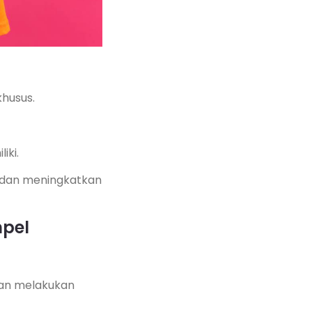
khusus.
iki.
i dan meningkatkan
mpel
dan melakukan