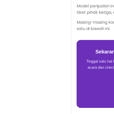
Model penjualan in
tiket pihak ketiga
Masing-masing kan
satu di bawah ini.
Sekaran
Tinggal satu hal 
acara dan check