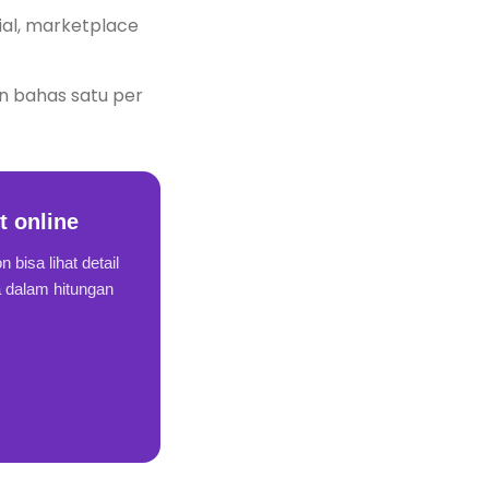
ial, marketplace
n bahas satu per
t online
 bisa lihat detail
a dalam hitungan