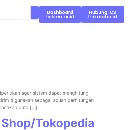
Dashboard
Hubungi CS
Linkreator.id
Linkreator.id
diperlukan agar sistem dapat menghitung
irim digunakan sebagai acuan perhitungan
pastikan data […]
k Shop/Tokopedia