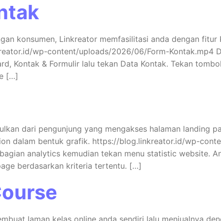
ntak
 konsumen, Linkreator memfasilitasi anda dengan fitur 
inkreator.id/wp-content/uploads/2026/06/Form-Kontak.mp4 D
d, Kontak & Formulir lalu tekan Data Kontak. Tekan tomb
e […]
ulkan dari pengunjung yang mengakses halaman landing pa
ssion dalam bentuk grafik. https://blog.linkreator.id/wp-co
d bagian analytics kemudian tekan menu statistic website.
page berdasarkan kriteria tertentu. […]
Course
mbuat laman kelas online anda sendiri lalu menjualnya denga