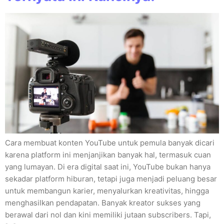
Cara membuat konten YouTube untuk pemula banyak dicari
karena platform ini menjanjikan banyak hal, termasuk cuan
yang lumayan. Di era digital saat ini, YouTube bukan hanya
sekadar platform hiburan, tetapi juga menjadi peluang besar
untuk membangun karier, menyalurkan kreativitas, hingga
menghasilkan pendapatan. Banyak kreator sukses yang
berawal dari nol dan kini memiliki jutaan subscribers. Tapi,