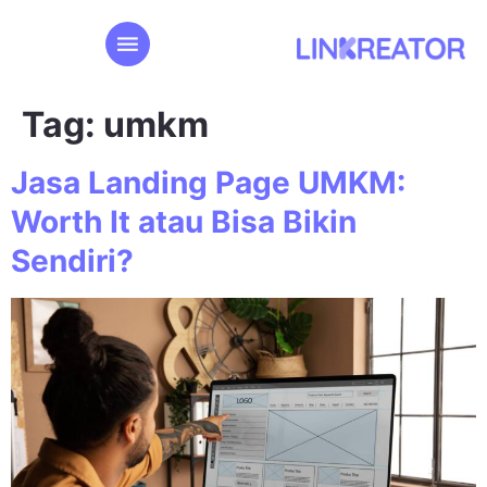
Tag:
umkm
Jasa Landing Page UMKM:
Worth It atau Bisa Bikin
Sendiri?